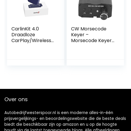
CarlinKit 4.0
CW Morsecode
Draadloze
Keyer –
CarPlay/Wireless
Morsecode Keyer
Android Auto
Auto Memory Key
Adapter voor
Controller
Factory Wired
Auotmobile
CarPlay Auto
Transceiver voor
Nieuwe upgrade
Radioversterker
Ondersteuning
CW MX‑K2
Online update
Compatibel met
Porsche/Mercede
Over ons
s/VW/KIA/Hyundai
…
Autobedrijfwesterspoor.nl is een moderne alles-in-één
prijsvergelijkings- en beoordelingswebsite die de beste deals
biedt die beschikbaar zijn op amazon en u op de hoogte
houdt via de laatst toegevoegde blogs. Alle afbeeldingen