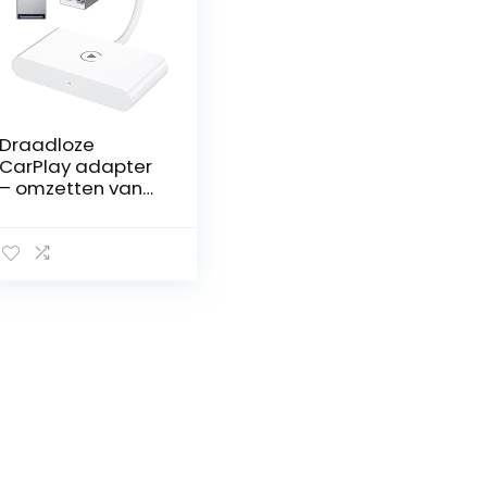
Draadloze
CarPlay adapter
– omzetten van
bedrade naar
draadloze
CarPlay voor
diverse
automerken