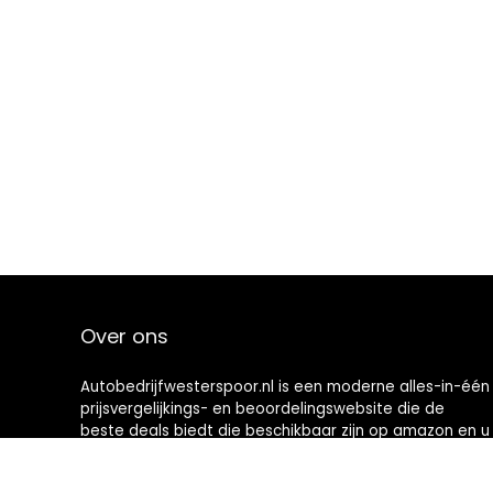
Over ons
Autobedrijfwesterspoor.nl is een moderne alles-in-één
prijsvergelijkings- en beoordelingswebsite die de
beste deals biedt die beschikbaar zijn op amazon en u
op de hoogte houdt via de laatst toegevoegde blogs.
Alle afbeeldingen zijn auteursrechtelijk beschermd