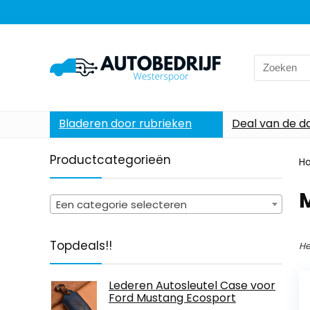
Search
for:
Bladeren door rubrieken
Deal van de d
Productcategorieën
H
‎
Een categorie selecteren
Topdeals!!
He
Lederen Autosleutel Case voor
Ford Mustang Ecosport