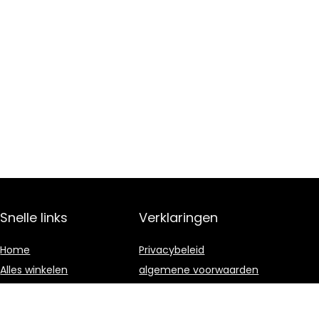
Snelle links
Verklaringen
Home
Privacybeleid
Alles winkelen
algemene voorwaarden
Blogs
Gelieerde
openbaarmaking
Onze webshops