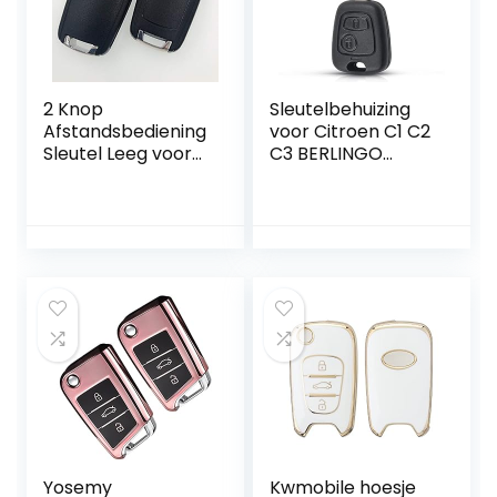
2 Knop
Sleutelbehuizing
Afstandsbediening
voor Citroen C1 C2
Sleutel Leeg voor
C3 BERLINGO
OPEL VAUXHALL
Peugeot 107
Zafira Astra
PARTNER RANCH
Insignia Holden Flip
Toyota AYGO
Autosleutel Shell
Cover Fob Case
met Schroef
Yosemy
Kwmobile hoesje