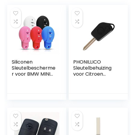
Siliconen
PHONILLICO
Sleutelbescherme
Sleutelbehuizing
r voor BMW MINI
voor Citroen
Cooper S, 4 Knops
Berlingo Picasso
Saxo Xsara
Peugeot Partner –
2 toetsen –
inklapbare
afstandsbediening
met lemmet