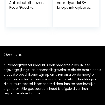
Autosleutelhoezen
voor Hyundai 3-
Roze Goud –
knops inklapbare
Compatibel met
autosleutel –
VW Golf 7 MK7 &
Wit/Goud
Polo Seat Skoda –
Set van 2
Over ons
Autobedrijfwesterspoor.nl is een moderne alles-in-één
prijsvergelijkings- en beoordelingswebsite die de beste deals
biedt die beschikbaar zijn op amazon en u op de hoogte
houdt via de laatst toegevoegde blogs. Alle afbeeldingen
zijn auteursrechtelijk beschermd door hun respectievelijke
eigenaren. Alle geciteerde inhoud is afgeleid van hun
respectievelijke bronnen.