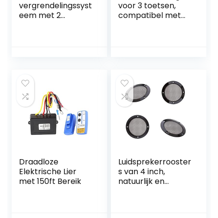
vergrendelingssyst
voor 3 toetsen,
eem met 2
compatibel met
servomotoren
diverse
automerken
Draadloze
Luidsprekerrooster
Elektrische Lier
s van 4 inch,
met 150ft Bereik
natuurlijk en
menselijk design