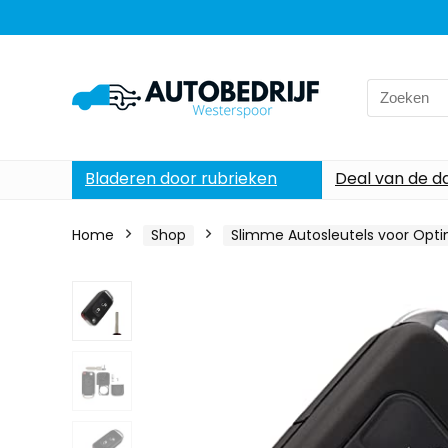
Search
for:
Bladeren door rubrieken
Deal van de d
Home
Shop
Slimme Autosleutels voor Opt