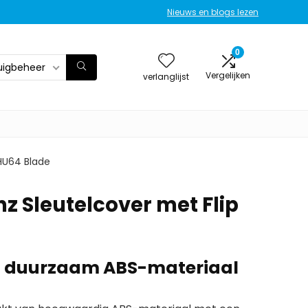
Nieuws en blogs lezen
0
uigbeheer
Vergelijken
verlanglijst
HU64 Blade
z Sleutelcover met Flip
an duurzaam ABS-materiaal