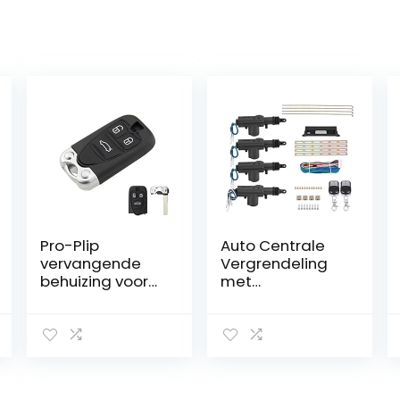
Pro-Plip
Auto Centrale
vervangende
Vergrendeling
behuizing voor
met
Alfa Romeo 159
Afstandsbedieni
Brera Spider 156
ng
GT 946 GT