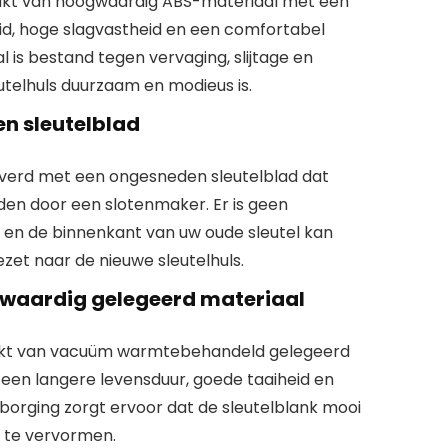
aakt van hoogwaardig ABS-materiaal met een
d, hoge slagvastheid en een comfortabel
 is bestand tegen vervaging, slijtage en
utelhuls duurzaam en modieus is.
en sleutelblad
everd met een ongesneden sleutelblad dat
en door een slotenmaker. Er is geen
n de binnenkant van uw oude sleutel kan
et naar de nieuwe sleutelhuls.
aardig gelegeerd materiaal
aakt van vacuüm warmtebehandeld gelegeerd
 een langere levensduur, goede taaiheid en
tsborging zorgt ervoor dat de sleutelblank mooi
r te vervormen.