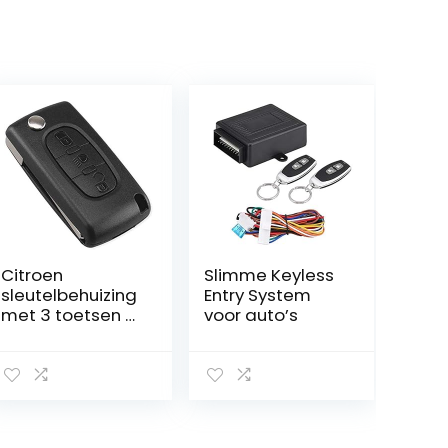
Citroen
Slimme Keyless
sleutelbehuizing
Entry System
met 3 toetsen –
voor auto’s
batterij op
printplaat