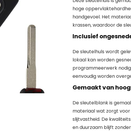
Deze sleutelhuls is gem
hoge oppervlaktehardhei
handgevoel. Het materiaal
krassen, waardoor de sle
Inclusief ongesned
De sleutelhuls wordt gel
lokaal kan worden gesned
programmeerwerk nodig e
eenvoudig worden overgez
Gemaakt van hoogw
De sleutelblank is gem
materiaal wat zorgt voor
slijtvastheid. De kwalitei
en duurzaam blijft zonde