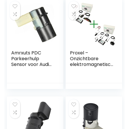
Amrxuts PDC
Proxel –
Parkeerhulp
Onzichtbare
Sensor voor Audi
elektromagnetisc
A4 A6 A8, SKO-DA
he
Octavia 2,
parkeersensoren,
Transporter
voor + achter met
MULTIVAN 5, New
draadloze
Beetle, Polo
weergave, zonder
boren van de
bumper,
universeel en
origineel, versie
2021