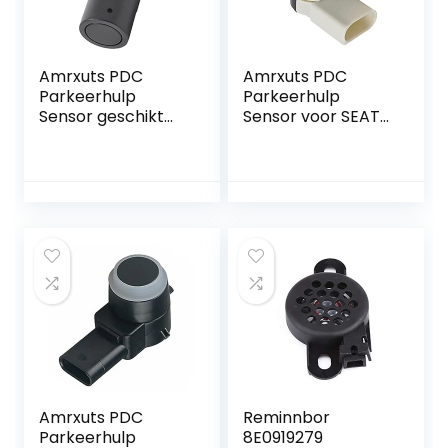
Amrxuts PDC
Amrxuts PDC
Parkeerhulp
Parkeerhulp
Sensor geschikt
Sensor voor SEAT
voor Audi, VW
ALHAMBRA en
MULTIVAN en
Sharan
Skoda Octavia
Amrxuts PDC
Reminnbor
Parkeerhulp
8E0919279