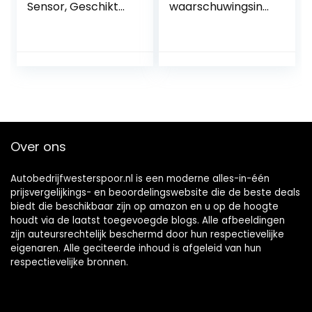
Sensor, Geschikt
waarschuwingsindi
voor Klasse A B E S
cator
W169 W245 W212
waarschuwingssu
A207 C207 S212
mmer PDC auto
W21 S216
waarschuwing
Summer Reverse
Radar parkeerhulp
Over ons
Autobedrijfwesterspoor.nl is een moderne alles-in-één
prijsvergelijkings- en beoordelingswebsite die de beste deals
biedt die beschikbaar zijn op amazon en u op de hoogte
houdt via de laatst toegevoegde blogs. Alle afbeeldingen
zijn auteursrechtelijk beschermd door hun respectievelijke
eigenaren. Alle geciteerde inhoud is afgeleid van hun
respectievelijke bronnen.