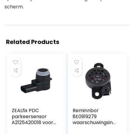
scherm.
Related Products
ZEALfix PDC
Reminnbor
parkeersensor
8E0919279
A2125420018 voor
waarschuwingsindi
W169 W245 W204
cator