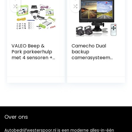
VALEO Beep &
Camecho Dual
Park parkeerhulp
backup
met 4 sensoren +
camerasysteem
luidsprekers –
videorecorder
voor- of
camera 7 inch 2
achtermontage
split monitor
632200, zwart
waterdicht
nachtzicht HD
achteruitrijcamera
’s kit 12V-36V
Over ons
Autobedrijfwesterspoor.nl is een moderne alles-in-één