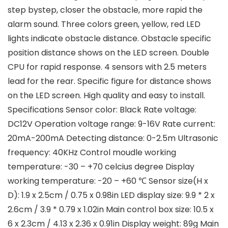
step bystep, closer the obstacle, more rapid the
alarm sound. Three colors green, yellow, red LED
lights indicate obstacle distance. Obstacle specific
position distance shows on the LED screen. Double
CPU for rapid response. 4 sensors with 2.5 meters
lead for the rear. Specific figure for distance shows
on the LED screen. High quality and easy to install.
Specifications Sensor color: Black Rate voltage:
DC12V Operation voltage range: 9-16V Rate current:
20mA-200mA Detecting distance: 0-2.5m Ultrasonic
frequency: 40KHz Control moudle working
temperature: -30 – +70 celcius degree Display
working temperature: -20 – +60 ℃ Sensor size(H x
D): 1.9 x 2.5cm / 0.75 x 0.98in LED display size: 9.9 * 2 x
2.6cm / 3.9 * 0.79 x 1.02in Main control box size: 10.5 x
6 x 2.3cm / 4.13 x 2.36 x 0.91in Display weight: 89g Main