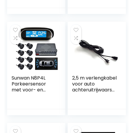
W212 C207 A207
waarschuwingssu
W221 S212 C216
mmer PDC auto
C218 W221 C197
waarschuwing
R172 W639
Summer Reverse
Radar parkeerhulp
Sunwan N8P4L
2,5 m verlengkabel
Parkeersensor
voor auto
met voor- en
achteruitrijwaarsc
achterwielsystee
huwing
m en LCD-display
parkeerhulp
parkeerhulp
parkeersysteem
parkeersensor kit
– alleen voor
sensoren achter