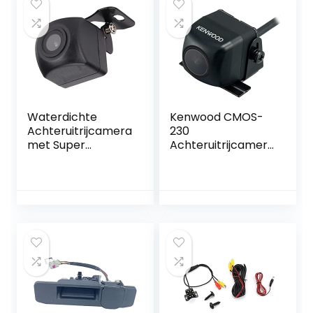
met IP68
waterdichte
camera,
nachtzicht
Waterdichte
Kenwood CMOS-
Achteruitrijcamera
230
met Super
Achteruitrijcamera
Nachtzicht en
met CMOS-
Groothoek voor
technologie, zwart
SUV en Trucks