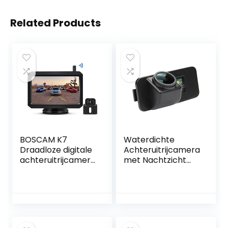
Related Products
BOSCAM K7
Waterdichte
Draadloze digitale
Achteruitrijcamera
achteruitrijcamera
met Nachtzicht
set met
voor Ford
ingebouwde
Modellen
radiozender, 5 inch
LCD-monitor,
draadloze
achteruitrijcamera