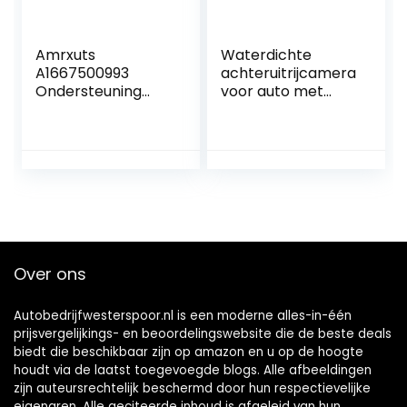
Amrxuts
Waterdichte
A1667500993
achteruitrijcamera
Ondersteuning
voor auto met
voor
nachtzicht en
achteruitrijcamera
groothoek van
’s Geschikt voor
170°
Klas A C GLA GLC
GLE GLS GL M W176
S205 X156 X253
W166 X166 2012-
2019
Over ons
Autobedrijfwesterspoor.nl is een moderne alles-in-één
prijsvergelijkings- en beoordelingswebsite die de beste deals
biedt die beschikbaar zijn op amazon en u op de hoogte
houdt via de laatst toegevoegde blogs. Alle afbeeldingen
zijn auteursrechtelijk beschermd door hun respectievelijke
eigenaren. Alle geciteerde inhoud is afgeleid van hun