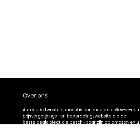
Over ons
Autobedrijfwesterspoor.nl is een moderne alles-in-één
prijsvergelijkings- en beoordelingswebsite die de
beste deals biedt die beschikbaar zijn op amazon en u
op de hoogte houdt via de laatst toegevoegde blogs.
Alle afbeeldingen zijn auteursrechtelijk beschermd