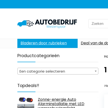
Search
for:
Bladeren door rubrieken
Deal van de d
Productcategorieën
H
‎
Een categorie selecteren
Topdeals!!
He
Zonne-energie Auto
Alarminstallatie met LED