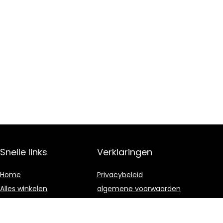
Snelle links
Verklaringen
Home
Privacybeleid
Alles winkelen
algemene voorwaarden
Blogs
Gelieerde
openbaarmaking
Onze webshops