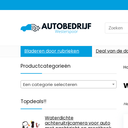
Search
for:
Bladeren door rubrieken
Deal van de d
Productcategorieën
H
w
Een categorie selecteren
Topdeals!!
He
Waterdichte
achteruitrijcamera voor auto