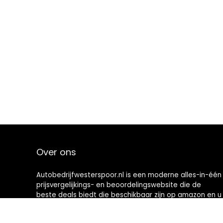
Over ons
Autobedrijfwesterspoor.nl is een moderne alles-in-één
prijsvergelijkings- en beoordelingswebsite die de
beste deals biedt die beschikbaar zijn op amazon en u
op de hoogte houdt via de laatst toegevoegde blogs.
Alle afbeeldingen zijn auteursrechtelijk beschermd