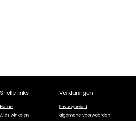
Snelle links
Verklaringen
Home
Privacybeleid
Alles winkelen
algemene voorwaarden
Blogs
Gelieerde
openbaarmaking
Onze webshops