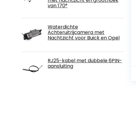
met nachtzicht en groothoek
van 170°
Waterdichte
Achteruitrijcamera met
Nachtzicht voor Buick en Opel
RJ25-kabel met dubbele 6PIN-
aansluiting