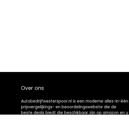
Over ons
Autobedrijfwesterspoor.nl is een moderne alles-in-één
prijsvergelijkings- en beoordelingswebsite die de
beste deals biedt die beschikbaar zijn op amazon en u
op de hoogte houdt via de laatst toegevoegde blogs.
Alle afbeeldingen zijn auteursrechtelijk beschermd