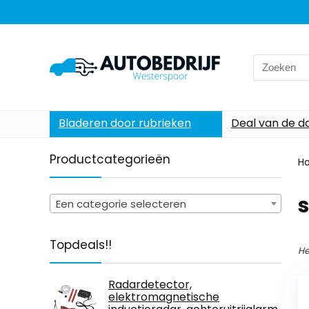
Search
for:
Bladeren door rubrieken
Deal van de d
Productcategorieën
H
Een categorie selecteren
Topdeals!!
He
Radardetector,
elektromagnetische