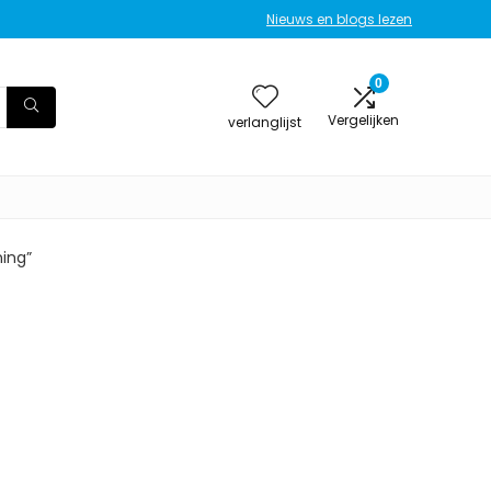
Nieuws en blogs lezen
0
Vergelijken
verlanglijst
ing”