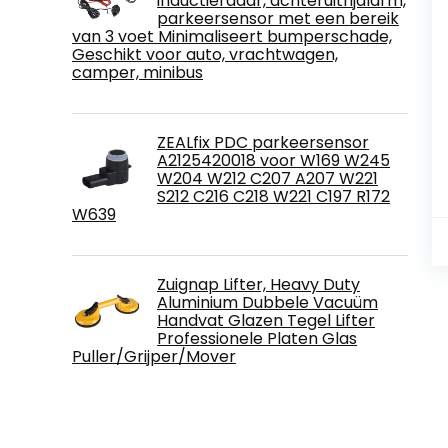
inductieradar, achteruitrijalarm,
parkeersensor met een bereik
van 3 voet Minimaliseert bumperschade,
Geschikt voor auto, vrachtwagen,
camper, minibus
ZEALfix PDC parkeersensor
A2125420018 voor W169 W245
W204 W212 C207 A207 W221
S212 C216 C218 W221 C197 R172
W639
Zuignap Lifter, Heavy Duty
Aluminium Dubbele Vacuüm
Handvat Glazen Tegel Lifter
Professionele Platen Glas
Puller/Grijper/Mover