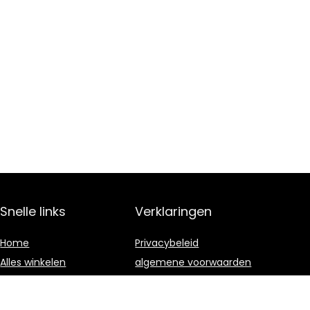
Snelle links
Verklaringen
Home
Privacybeleid
Alles winkelen
algemene voorwaarden
Blogs
Gelieerde
openbaarmaking
Onze webshops