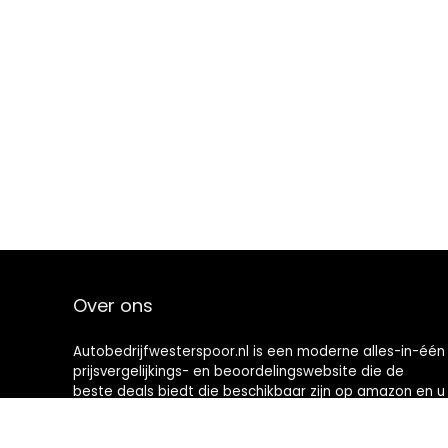
Over ons
Autobedrijfwesterspoor.nl is een moderne alles-in-één
prijsvergelijkings- en beoordelingswebsite die de
beste deals biedt die beschikbaar zijn op amazon en u
op de hoogte houdt via de laatst toegevoegde blogs.
Alle afbeeldingen zijn auteursrechtelijk beschermd