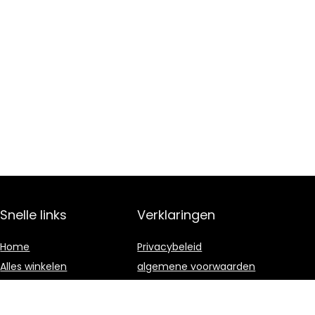
Snelle links
Verklaringen
Home
Privacybeleid
Alles winkelen
algemene voorwaarden
Blogs
Gelieerde
openbaarmaking
Onze webshops