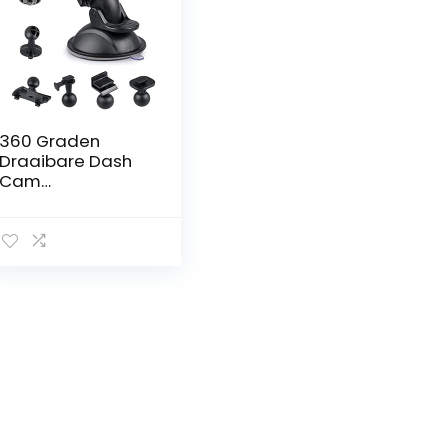
360 Graden
Draaibare Dash
Cam
Zuignapbevestigi
ng