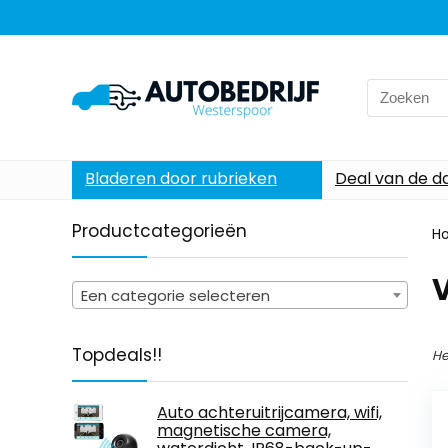
Search
for:
Bladeren door rubrieken
Deal van de d
Productcategorieën
H
‎
Een categorie selecteren
Topdeals!!
He
Auto achteruitrijcamera, wifi,
magnetische camera,