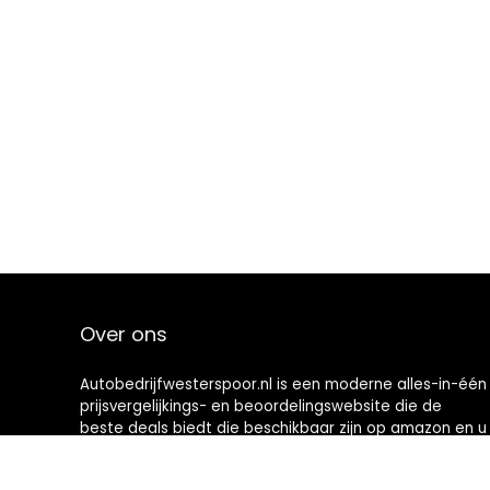
Over ons
Autobedrijfwesterspoor.nl is een moderne alles-in-één
prijsvergelijkings- en beoordelingswebsite die de
beste deals biedt die beschikbaar zijn op amazon en u
op de hoogte houdt via de laatst toegevoegde blogs.
Alle afbeeldingen zijn auteursrechtelijk beschermd