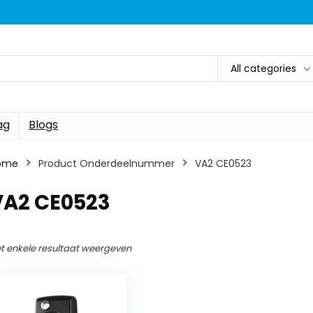
All categories
ag
Blogs
ome
Product Onderdeelnummer
‎VA2 CE0523
VA2 CE0523
t enkele resultaat weergeven