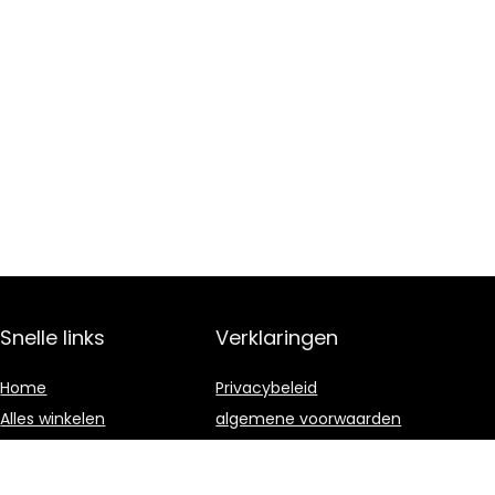
Snelle links
Verklaringen
Home
Privacybeleid
Alles winkelen
algemene voorwaarden
Blogs
Gelieerde
openbaarmaking
Onze webshops