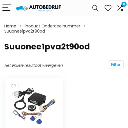
0
Home
Product Onderdeelnummer
Suuonee1pva2t90od
‎Suuonee1pva2t90od
Filter
Het enkele resultaat weergeven