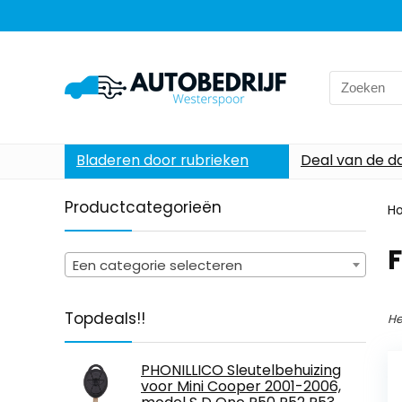
Search
for:
Bladeren door rubrieken
Deal van de d
Productcategorieën
H
Een categorie selecteren
Topdeals!!
He
PHONILLICO Sleutelbehuizing
voor Mini Cooper 2001-2006,