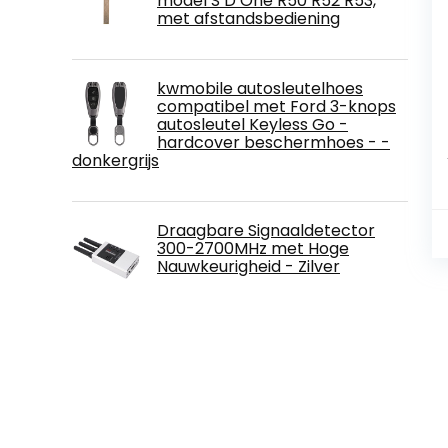
model S D One R50 R52 R53,
met afstandsbediening
kwmobile autosleutelhoes
compatibel met Ford 3-knops
autosleutel Keyless Go -
hardcover beschermhoes - -
donkergrijs
Draagbare Signaaldetector
300-2700MHz met Hoge
Nauwkeurigheid - Zilver