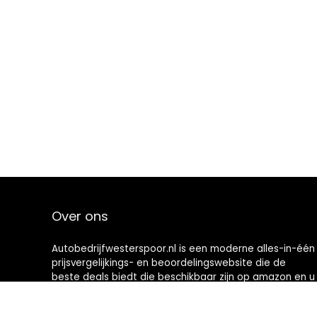
Over ons
Autobedrijfwesterspoor.nl is een moderne alles-in-één
prijsvergelijkings- en beoordelingswebsite die de
beste deals biedt die beschikbaar zijn op amazon en u
op de hoogte houdt via de laatst toegevoegde blogs.
Alle afbeeldingen zijn auteursrechtelijk beschermd