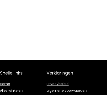
Snelle links
Verklaringen
Home
Privacybeleid
Alles winkelen
algemene voorwaarden
Blogs
Gelieerde
openbaarmaking
Onze webshops