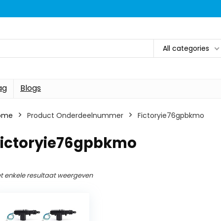
All categories
ag
Blogs
ome
Product Onderdeelnummer
‎Fictoryie76gpbkmo
‎Fictoryie76gpbkmo
t enkele resultaat weergeven