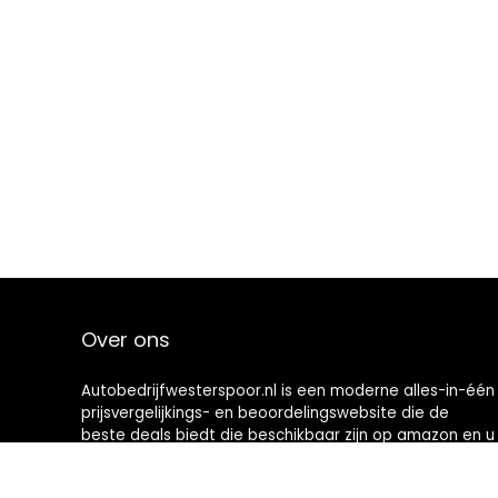
Over ons
Autobedrijfwesterspoor.nl is een moderne alles-in-één
prijsvergelijkings- en beoordelingswebsite die de
beste deals biedt die beschikbaar zijn op amazon en u
op de hoogte houdt via de laatst toegevoegde blogs.
Alle afbeeldingen zijn auteursrechtelijk beschermd