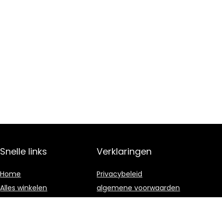
Snelle links
Verklaringen
Home
Privacybeleid
Alles winkelen
algemene voorwaarden
Blogs
Gelieerde
openbaarmaking
Onze webshops