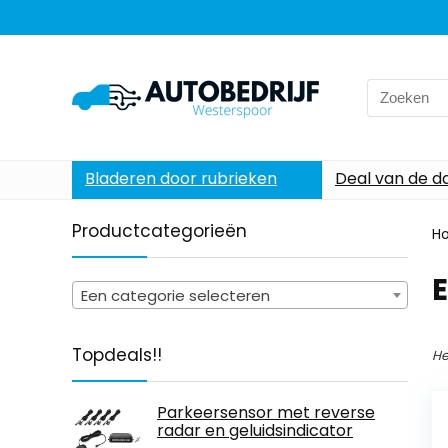
Search
for:
Bladeren door rubrieken
Deal van de d
Productcategorieën
H
‎
Een categorie selecteren
Topdeals!!
He
Parkeersensor met reverse
radar en geluidsindicator