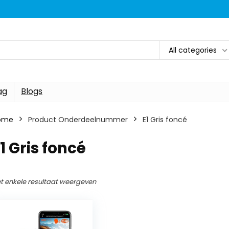
All categories
ag
Blogs
ome
Product Onderdeelnummer
‎E1 Gris foncé
E1 Gris foncé
t enkele resultaat weergeven