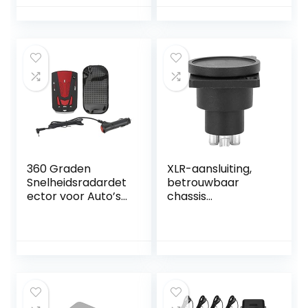
360 Graden
XLR-aansluiting,
Snelheidsradardet
betrouwbaar
ector voor Auto’s
chassis
met Stemprompts
Paneelstekker
– Rood
Geluidsarm Hoog
rendement XLR-
audioaansluiting
Hoge
geleidingssnelheid
voor studio’s