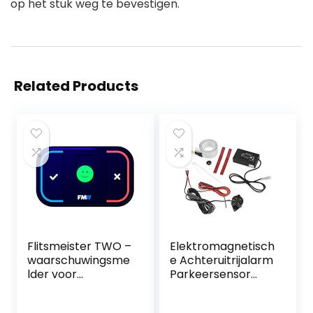
op het stuk weg te bevestigen.
Related Products
Flitsmeister TWO –
Elektromagnetisch
waarschuwingsme
e Achteruitrijalarm
lder voor
Parkeersensor
Flitsmeister PRO
geschikt voor
app
Auto, Truck en RV