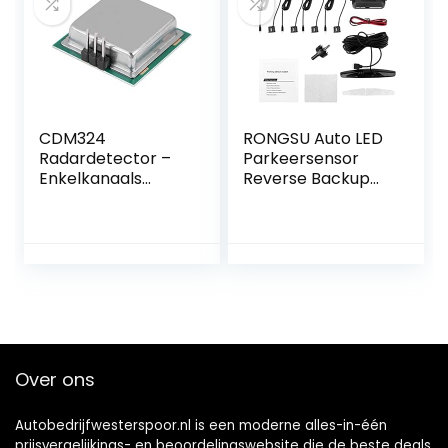
CDM324
RONGSU Auto LED
Radardetector –
Parkeersensor
Enkelkanaals
Reverse Backup
microgolfsensor
Radar Monitor
met 360 graden
System Auto-
detectie
detector
Parktronic
Universal met 4
sensoren (Color
Name : Black)
Over ons
Autobedrijfwesterspoor.nl is een moderne alles-in-één
prijsvergelijkings- en beoordelingswebsite die de beste deals