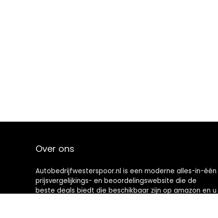
Over ons
Autobedrijfwesterspoor.nl is een moderne alles-in-één
prijsvergelijkings- en beoordelingswebsite die de
beste deals biedt die beschikbaar zijn op amazon en u
op de hoogte houdt via de laatst toegevoegde blogs.
Alle afbeeldingen zijn auteursrechtelijk beschermd