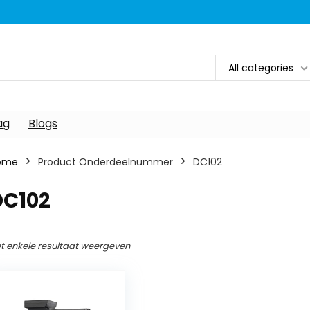
All categories
ag
Blogs
ome
Product Onderdeelnummer
‎DC102
DC102
t enkele resultaat weergeven