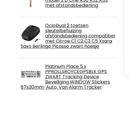
model S D One R50 R52 R53,
met afstandsbediening
OcioDual 2 toetsen
sleutelbehuizing
afstandsbediening compatibel
met Citroe C1 C2 C3 C5 Xsara
Saxo Berlingo Picasso zwart hoesje
Platinum Place 5 x
PPROLLSROYCEGPSBLK GPS
ZWART Tracking Device
Beveiliging WINDOW Stickers
87x30mm-Auto, Van Alarm Tracker