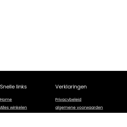
Snelle links
Verklaringen
Home
Privacybeleid
Alles winkelen
algemene voorwaarden
Blogs
Gelieerde
openbaarmaking
Onze webshops