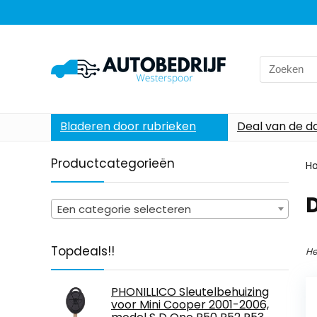
Search
for:
Bladeren door rubrieken
Deal van de d
Productcategorieën
H
‎
Een categorie selecteren
Topdeals!!
He
PHONILLICO Sleutelbehuizing
voor Mini Cooper 2001-2006,