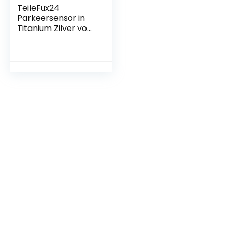
TeileFux24
Parkeersensor in
Titanium Zilver voor
BMW 5-serie M-
pakket