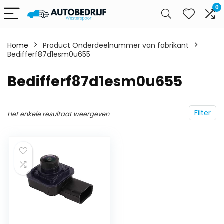
0
Home
Product Onderdeelnummer van fabrikant
Bedifferf87d1esm0u655
‎Bedifferf87d1esm0u655
Filter
Het enkele resultaat weergeven