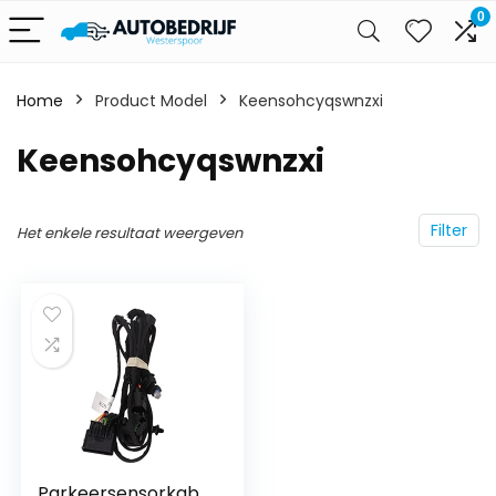
0
Home
Product Model
‎Keensohcyqswnzxi
‎Keensohcyqswnzxi
Filter
Het enkele resultaat weergeven
Parkeersensorkab