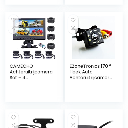
autocamera met
waterdicht
intelligente app,
conform IP68, voor
compatibel met
auto, bus,
Android en iPhone,
vrachtwagen,
nachtzicht voor
schoolbus,
auto, SUV,
aanhanger
bestelwagen,
aanhanger (zwart)
CAMECHO
EZoneTronics 170 °
Achteruitrijcamera
Hoek Auto
Set – 4
Achteruitrijcamera
Waterdichte
Achteruitrijcamera
Camera’s met 9
Achteruitrijcamera
inch Monitor
Nachtzicht 8 LED
Waterdichte
Parkeergeleiderlijn
RZ218