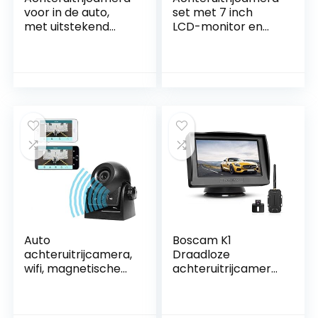
voor in de auto,
set met 7 inch
met uitstekend
LCD-monitor en
nachtzicht, IP68
170° groothoek
waterdicht,
achteruitrijcamera,
achteruitrijcamera,
IP68 waterdicht,
groothoeklens,
18IR nachtzicht,
loop-opname voor
voor vrachtwagen,
auto’s,
aanhanger, bus,
vrachtwagens,
bestelwagen,
bestelwagens, RVs,
landbouw, zwaar
12 V
transport (12-24
volt)
Auto
Boscam K1
achteruitrijcamera,
Draadloze
wifi, magnetische
achteruitrijcamera
camera,
set met lcd-
waterdicht, IP68-
kleurenscherm van
back-up-
14,4 cm (4,3 inch),