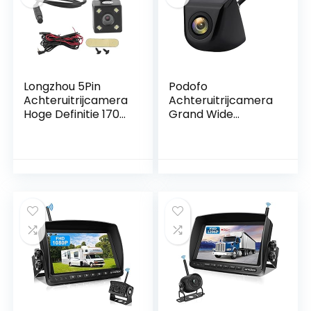
Longzhou 5Pin
Podofo
Achteruitrijcamera
Achteruitrijcamera
Hoge Definitie 170-
Grand Wide
Graden Groothoek
Degree Kijkhoek
IP68 Waterdichte
Universeel
Universele Fit voor
Nachtzicht
Auto
Waterdicht HD
voor Wagen
Achteruitrijcamera
parkeerhulp
Camera 12V
(zwart)