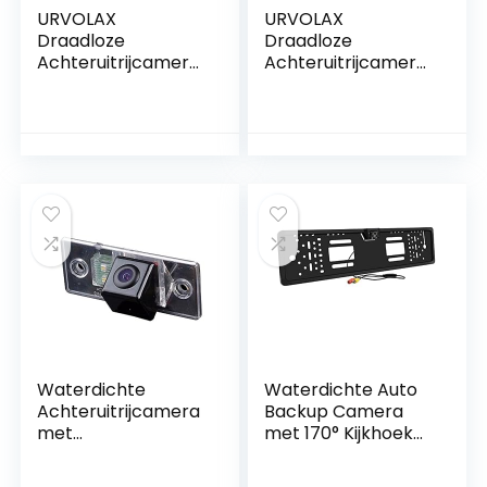
URVOLAX
URVOLAX
Draadloze
Draadloze
Achteruitrijcamera
Achteruitrijcamera
met 7” Monitor –
met Verbeterd
Waterdicht, 1080P
Nachtzicht
HD Nachtzicht,
Geschikt voor
Caravans en
Vrachtwagens
Waterdichte
Waterdichte Auto
Achteruitrijcamera
Backup Camera
met
met 170° Kijkhoek
Kentekenplaatverli
en 4 LED verlichting
chting