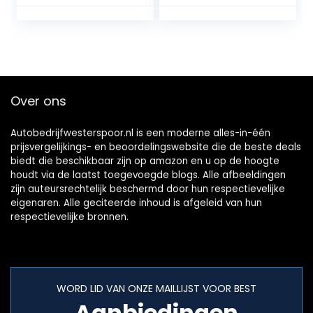
Afstandsbediening
Carrera Taycan
2019-2020
afstandsbediening
cover sleutelhoes
etui
sleutelbeschermin
g 3 toetsen blauw
Over ons
B
Autobedrijfwesterspoor.nl is een moderne alles-in-één
prijsvergelijkings- en beoordelingswebsite die de beste deals
biedt die beschikbaar zijn op amazon en u op de hoogte
houdt via de laatst toegevoegde blogs. Alle afbeeldingen
zijn auteursrechtelijk beschermd door hun respectievelijke
eigenaren. Alle geciteerde inhoud is afgeleid van hun
respectievelijke bronnen.
WORD LID VAN ONZE MAILLIJST VOOR BEST
Aanbiedingen