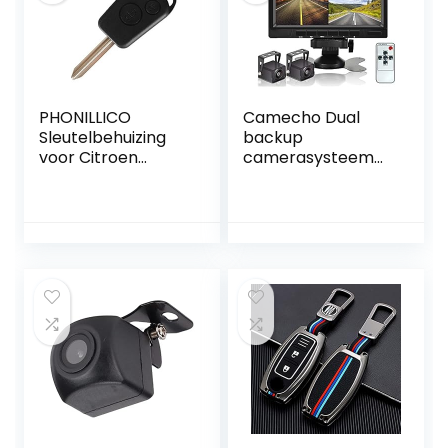
PHONILLICO
Camecho Dual
Sleutelbehuizing
backup
voor Citroen
camerasysteem
Berlingo Picasso
videorecorder
Saxo Xsara
camera 7 inch 2
Peugeot Partner –
split monitor
2 toetsen –
waterdicht
inklapbare
nachtzicht HD
afstandsbediening
achteruitrijcamera
met lemmet
’s kit 12V-36V