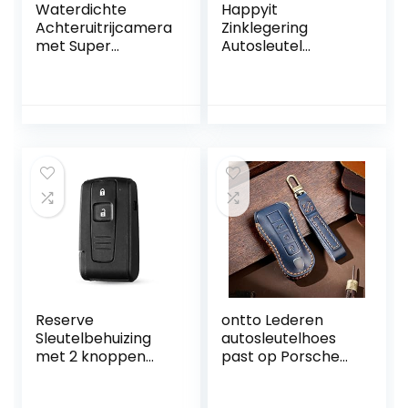
Waterdichte
Happyit
Achteruitrijcamera
Zinklegering
met Super
Autosleutel
Nachtzicht en
Beschermhoes
Groothoek voor
voor Nissan
SUV en Trucks
Qashqai Juke J10
J11 X-Trail T31 T32
Kicks Tiida
Pathfinder Infiniti
Q50 Keyless 360 °
Waterbestendig
Bescherm met
Fluorescentie (A,
Matte kleur)
Reserve
ontto Lederen
Sleutelbehuizing
autosleutelhoes
met 2 knoppen
past op Porsche
voor Toyota
Cayenne
Corolla Auto
Panamera 911