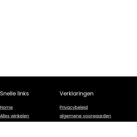
Snelle links
Verklaringen
Home
Privacybeleid
Alles winkelen
algemene voorwaarden
Blogs
Gelieerde
openbaarmaking
Onze webshops