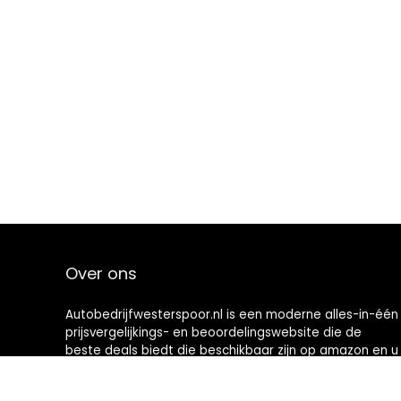
Over ons
Autobedrijfwesterspoor.nl is een moderne alles-in-één
prijsvergelijkings- en beoordelingswebsite die de
beste deals biedt die beschikbaar zijn op amazon en u
op de hoogte houdt via de laatst toegevoegde blogs.
Alle afbeeldingen zijn auteursrechtelijk beschermd