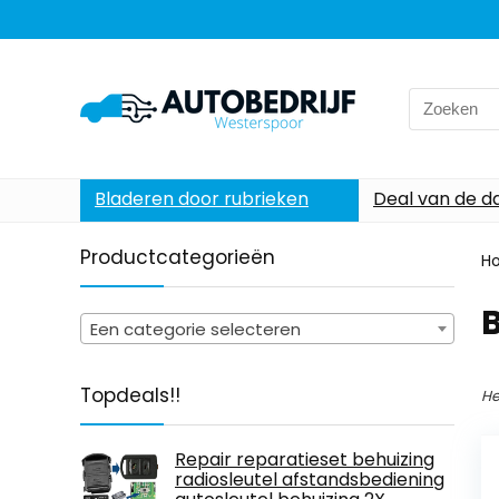
Search
for:
Bladeren door rubrieken
Deal van de d
Productcategorieën
H
‎
Een categorie selecteren
Topdeals!!
He
Repair reparatieset behuizing
radiosleutel afstandsbediening