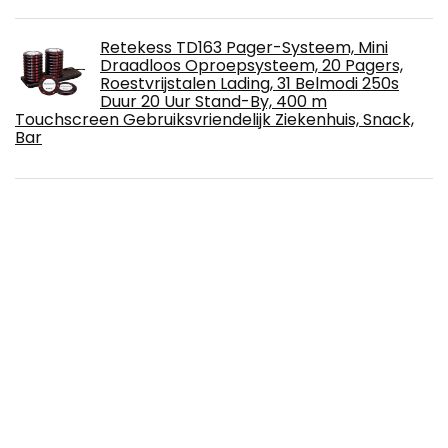
Retekess TD163 Pager-Systeem, Mini
Draadloos Oproepsysteem, 20 Pagers,
Roestvrijstalen Lading, 31 Belmodi 250s
Duur 20 Uur Stand-By, 400 m
Touchscreen Gebruiksvriendelijk Ziekenhuis, Snack,
Bar
M-Tech CP17B parkeerhulp 4 sensoren
met luidspreker zwart
Sony XAV-AX3250
Gecheer Parkeersensoren auto parkeren
sensor 8 sensoren elektronica auto's