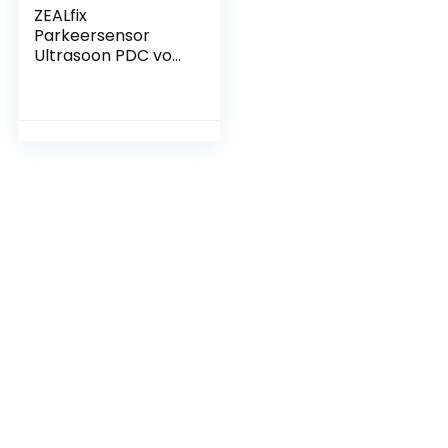
ZEALfix
Parkeersensor
Ultrasoon PDC voor
E39 E46 E60 E61 E63
– 2 stuks