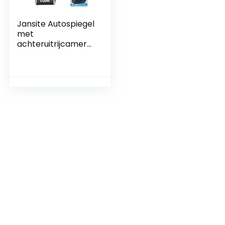
Jansite Autospiegel
met
achteruitrijcamera
en dashcam