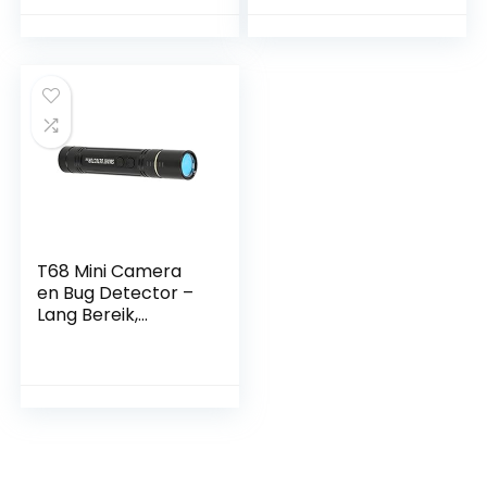
op reis voor op
Ideaal voor Reizen
kantoor
en Kantoor
T68 Mini Camera
en Bug Detector –
Lang Bereik,
Perfect voor
Kantoor en Reizen