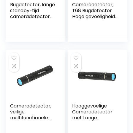
Bugdetector, lange
Cameradetector,
standby-tijd
T68 Bugdetector
cameradetector
Hoge gevoeligheid
Hoge gevoeligheid
Veilig voor thuis
multifunctioneel
voor op reis
voor thuis voor op
reis
Cameradetector,
Hooggevoelige
veilige
Cameradetector
multifunctionele
met Lange
zeer gevoelige
Standby-tijd en
bugdetector voor
Groot Bereik –