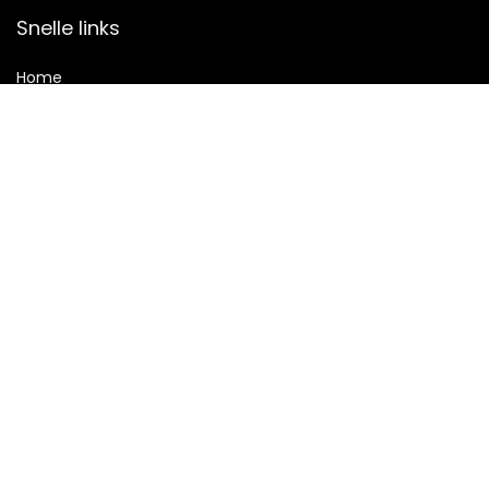
Snelle links
Home
Alles winkelen
Blogs
Onze webshops
Adverteren
Verklaringen
Privacybeleid
algemene voorwaarden
Gelieerde openbaarmaking
2022 © Autobedrijfwesterspoor.nl Alle rechten voorbehouden