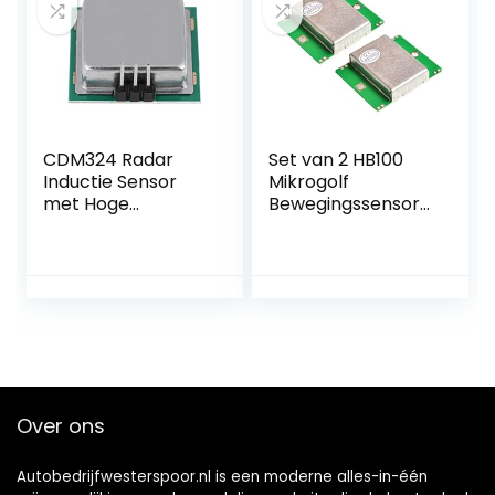
CDM324 Radar
Set van 2 HB100
Inductie Sensor
Mikrogolf
met Hoge
Bewegingssensore
Flexibiliteit voor
n met Doppler
Industrieel Gebruik
Radar Detector
Over ons
Autobedrijfwesterspoor.nl is een moderne alles-in-één