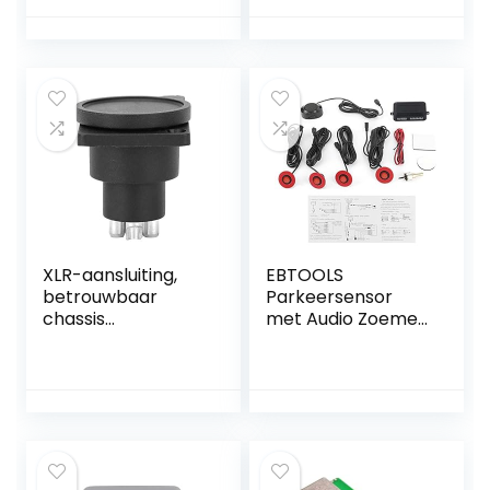
Demping – Blauw
Voor Auto (Rood)
XLR-aansluiting,
EBTOOLS
betrouwbaar
Parkeersensor
chassis
met Audio Zoemer
Paneelstekker
– Rood
Geluidsarm Hoog
rendement XLR-
audioaansluiting
Hoge
geleidingssnelheid
voor studio’s