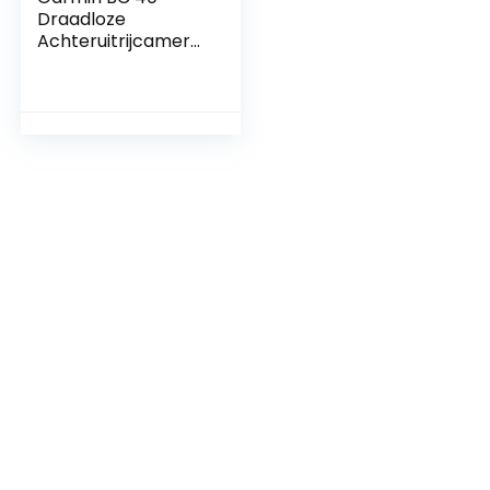
Draadloze
Achteruitrijcamera
met Breed
Beeldveld