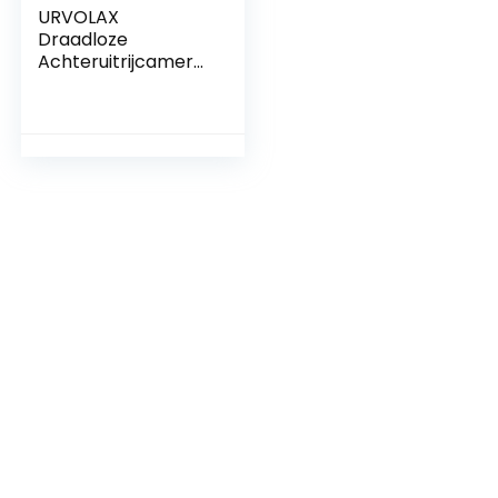
URVOLAX
Draadloze
Achteruitrijcamera
met 7” Monitor –
Waterdicht, 1080P
HD Nachtzicht,
Geschikt voor
Caravans en
Vrachtwagens