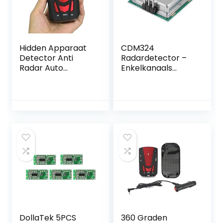
Hidden Apparaat
CDM324
Detector Anti
Radardetector –
Radar Auto
Enkelkanaals
Detector Laser
microgolfsensor
Radar Detectie V7
met 360 graden
Snelheid Voice
detectie
Alert
Waarschuwing 16
LED Display Drie
kleuren om uit te
kiezen Veelzijdige,
hoge precisie
(Color Name : Red)
DollaTek 5PCS
360 Graden