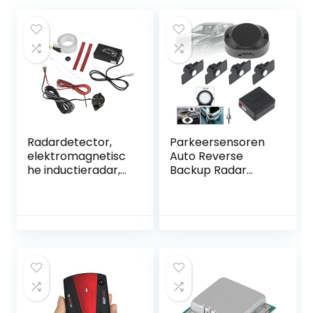
Radardetector,
Parkeersensoren
elektromagnetisc
Auto Reverse
he inductieradar,
Backup Radar
achteruitrijalarm,
Systeem
parkeersensor
Assistentie
met een bereik
Originele Platte
van 3 voet
Sensoren met
Minimaliseert
Vleugels (Wit)
bumperschade,
Geschikt voor
auto,
vrachtwagen,
camper, minibus