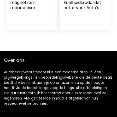
magnetron-
Snelheidsradardet
radarsensor
ector voor Auto’s
RCWL-0516
met Stemprompts
schakelaarmodule
– Rood
menselijke
inductie-redd-
detector
Over ons
Autobedrijfwesterspoor.nl is een moderne alles-in-één
prijsvergelijkings- en beoordelingswebsite die de beste deals
biedt die beschikbaar zijn op amazon en u op de hoogte
houdt via de laatst toegevoegde blogs. Alle afbeeldingen
zijn auteursrechtelijk beschermd door hun respectievelijke
eigenaren. Alle geciteerde inhoud is afgeleid van hun
respectievelijke bronnen.