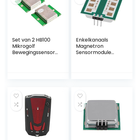
Set van 2 HB100
Enkelkanaals
Mikrogolf
Magnetron
Bewegingssensore
Sensormodule
n met Doppler
CDM324,
Radar Detector
Radardetector 24
GHz met een
bereik van 15
meter