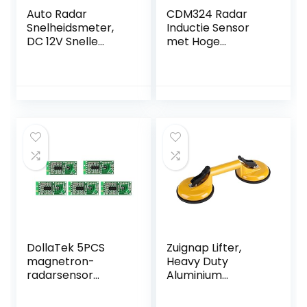
Auto Radar
CDM324 Radar
Snelheidsmeter,
Inductie Sensor
DC 12V Snelle
met Hoge
Reactie Auto
Flexibiliteit voor
Radar Detector
Industrieel Gebruik
Voor Auto (Rood)
DollaTek 5PCS
Zuignap Lifter,
magnetron-
Heavy Duty
radarsensor
Aluminium
RCWL-0516
Dubbele Vacuüm
schakelaarmodule
Handvat Glazen