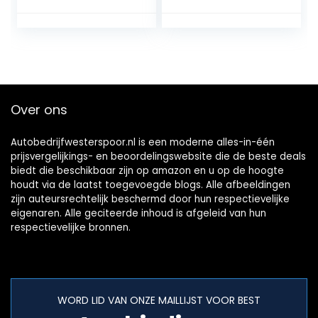
menselijke
Tegel Lifter
inductie-redd-
Professionele
detector
Platen Glas
Puller/Grijper/Mov
er
Over ons
Autobedrijfwesterspoor.nl is een moderne alles-in-één
prijsvergelijkings- en beoordelingswebsite die de beste deals
biedt die beschikbaar zijn op amazon en u op de hoogte
houdt via de laatst toegevoegde blogs. Alle afbeeldingen
zijn auteursrechtelijk beschermd door hun respectievelijke
eigenaren. Alle geciteerde inhoud is afgeleid van hun
respectievelijke bronnen.
WORD LID VAN ONZE MAILLIJST VOOR BEST