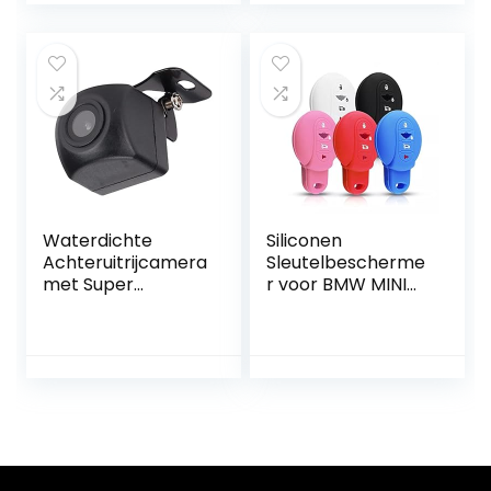
Siliconenhoes in
Cover Fob Case
zwart –
met Schroef
Sleutelcover
Waterdichte
Siliconen
Achteruitrijcamera
Sleutelbescherme
met Super
r voor BMW MINI
Nachtzicht en
Cooper S, 4 Knops
Groothoek voor
SUV en Trucks