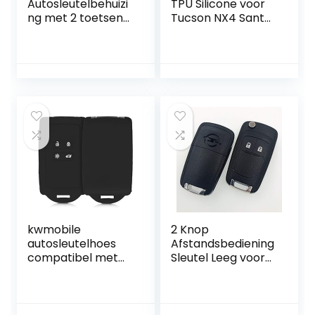
Autosleutelbehuizi
TPU Silicone voor
ng met 2 toetsen
Tucson NX4 Santa
geschikt voor
Fe Ioniq 5 Nexo
diverse Opel- en
met Hoogglans
Chevrolet-
Afwerking
modellen
kwmobile
2 Knop
autosleutelhoes
Afstandsbediening
compatibel met
Sleutel Leeg voor
Renault 4-knops
OPEL VAUXHALL
Smartkey
Zafira Astra
autosleutel (alleen
Insignia Holden Flip
Keyless Go) –
Autosleutel Shell