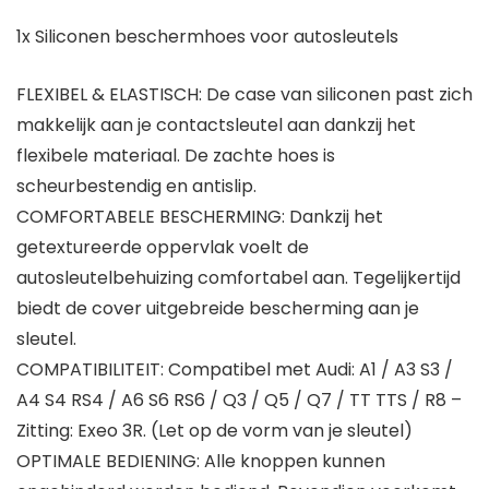
1x Siliconen beschermhoes voor autosleutels
FLEXIBEL & ELASTISCH: De case van siliconen past zich
makkelijk aan je contactsleutel aan dankzij het
flexibele materiaal. De zachte hoes is
scheurbestendig en antislip.
COMFORTABELE BESCHERMING: Dankzij het
getextureerde oppervlak voelt de
autosleutelbehuizing comfortabel aan. Tegelijkertijd
biedt de cover uitgebreide bescherming aan je
sleutel.
COMPATIBILITEIT: Compatibel met Audi: A1 / A3 S3 /
A4 S4 RS4 / A6 S6 RS6 / Q3 / Q5 / Q7 / TT TTS / R8 –
Zitting: Exeo 3R. (Let op de vorm van je sleutel)
OPTIMALE BEDIENING: Alle knoppen kunnen