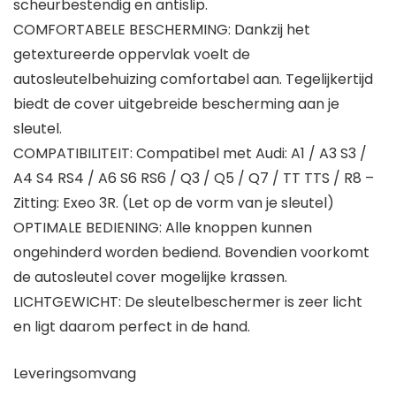
scheurbestendig en antislip.
COMFORTABELE BESCHERMING: Dankzij het
getextureerde oppervlak voelt de
autosleutelbehuizing comfortabel aan. Tegelijkertijd
biedt de cover uitgebreide bescherming aan je
sleutel.
COMPATIBILITEIT: Compatibel met Audi: A1 / A3 S3 /
A4 S4 RS4 / A6 S6 RS6 / Q3 / Q5 / Q7 / TT TTS / R8 –
Zitting: Exeo 3R. (Let op de vorm van je sleutel)
OPTIMALE BEDIENING: Alle knoppen kunnen
ongehinderd worden bediend. Bovendien voorkomt
de autosleutel cover mogelijke krassen.
LICHTGEWICHT: De sleutelbeschermer is zeer licht
en ligt daarom perfect in de hand.
Leveringsomvang