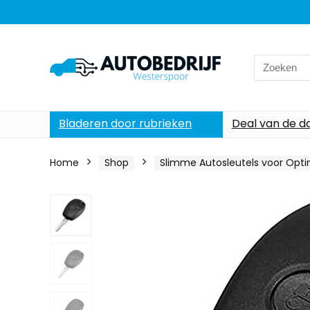
Search
for:
Bladeren door rubrieken
Deal van de d
Home
Shop
Slimme Autosleutels voor Opt