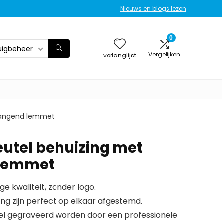
Nieuws en blogs lezen
0
uigbeheer
Vergelijken
verlanglijst
rvangend lemmet
eutel behuizing met
 lemmet
ge kwaliteit, zonder logo.
ng zijn perfect op elkaar afgestemd.
l gegraveerd worden door een professionele