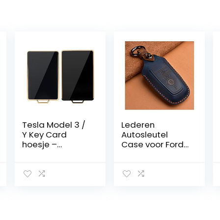
Tesla Model 3 /
Lederen
Y Key Card
Autosleutel
hoesje –
Case voor Ford
zwart/goud
Mustang
Ecosport