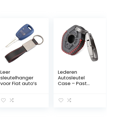
Leer
Lederen
sleutelhanger
Autosleutel
voor Fiat auto’s
Case – Past
Voor BMW X3 X5
Z3 Z4 3 5 7 Serie
E38 E39 E46 E83
M5 325i