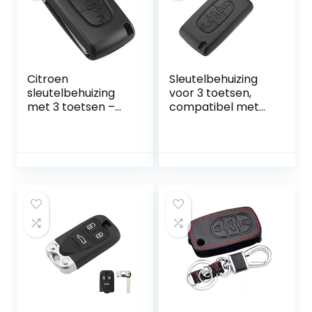
Citroen
Sleutelbehuizing
sleutelbehuizing
voor 3 toetsen,
met 3 toetsen –
compatibel met
batterij op
diverse
printplaat
automerken