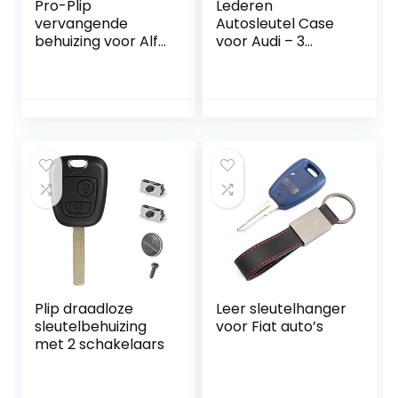
Pro-Plip
Lederen
vervangende
Autosleutel Case
behuizing voor Alfa
voor Audi – 3
Romeo 159 Brera
Knoppen
Spider 156 GT 946
GT
Plip draadloze
Leer sleutelhanger
sleutelbehuizing
voor Fiat auto’s
met 2 schakelaars