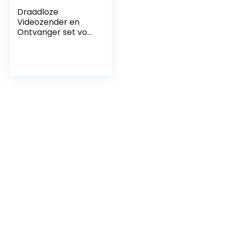
Draadloze
Videozender en
Ontvanger set voor
Auto
Achteruitkijkcamer
a