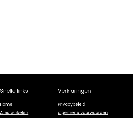
Snelle links
Verklaringen
Home
Privacybeleid
Alles winkelen
algemene voorwaarden
Blogs
Gelieerde
openbaarmaking
Onze webshops