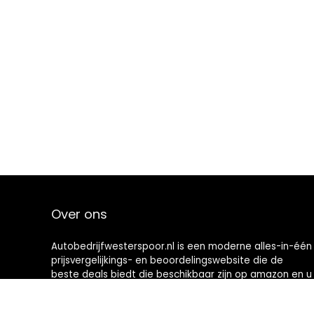
Over ons
Autobedrijfwesterspoor.nl is een moderne alles-in-één
prijsvergelijkings- en beoordelingswebsite die de
beste deals biedt die beschikbaar zijn op amazon en u
op de hoogte houdt via de laatst toegevoegde blogs.
Alle afbeeldingen zijn auteursrechtelijk beschermd