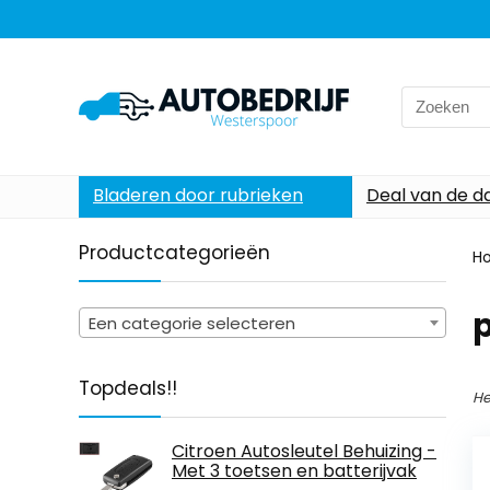
Search
for:
Bladeren door rubrieken
Deal van de d
Productcategorieën
H
Een categorie selecteren
Topdeals!!
He
Citroen Autosleutel Behuizing -
Met 3 toetsen en batterijvak