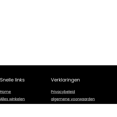
Snelle links
Verklaringen
Home
Privacybeleid
Alles winkelen
algemene voorwaarden
Blogs
Gelieerde
openbaarmaking
Onze webshops