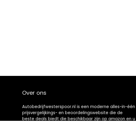
Over ons
Autobedrijfwesterspoor.nl is een moderne alles-in-één
prijsvergelijkings- en beoordelingswebsite die de
beste deals biedt die beschikbaar zijn op amazon en u
op de hoogte houdt via de laatst toegevoegde blogs.
Alle afbeeldingen zijn auteursrechtelijk beschermd