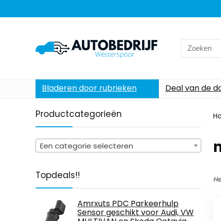
Search
for:
Bladeren door rubrieken
Deal van de d
Productcategorieën
H
n
Een categorie selecteren
Topdeals!!
He
Amrxuts PDC Parkeerhulp
Sensor geschikt voor Audi, VW