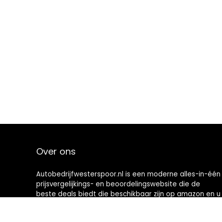
Over ons
Autobedrijfwesterspoor.nl is een moderne alles-in-één
prijsvergelijkings- en beoordelingswebsite die de
beste deals biedt die beschikbaar zijn op amazon en u
op de hoogte houdt via de laatst toegevoegde blogs.
Alle afbeeldingen zijn auteursrechtelijk beschermd