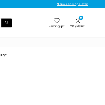
Nieuws en blogs lezen
0
Vergelijken
verlanglijst
lity”