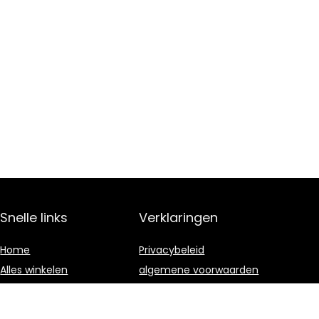
Snelle links
Verklaringen
Home
Privacybeleid
Alles winkelen
algemene voorwaarden
Blogs
Gelieerde
openbaarmaking
Onze webshops