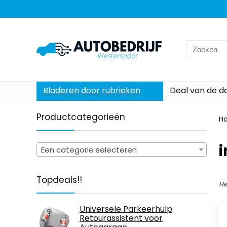
Search
for:
Bladeren door rubrieken
Deal van de d
Productcategorieën
H
i
Een categorie selecteren
Topdeals!!
He
Universele Parkeerhulp
Retourassistent voor