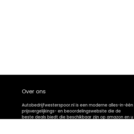
Over ons
Autobedrijfwesterspoor.nl is een moderne alles-in-één
prijsvergelijkings- en beoordelingswebsite die de
beste deals biedt die beschikbaar zijn op amazon en u
op de hoogte houdt via de laatst toegevoegde blogs.
Alle afbeeldingen zijn auteursrechtelijk beschermd