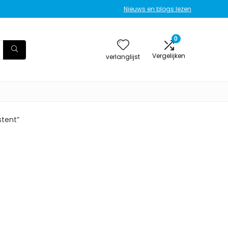
Nieuws en blogs lezen
0
Vergelijken
verlanglijst
stent”