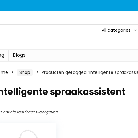
All categories
ag
Blogs
ome
Shop
Producten getagged “intelligente spraakassi
ntelligente spraakassistent
t enkele resultaat weergeven