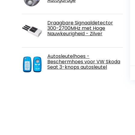
Autogarage
Draagbare Signaaldetector
300-2700MHz met Hoge
Nauwkeurigheid - Zilver
Autosleutelhoes -
Beschermhoes voor VW Skoda
Seat 3-knops autosleutel