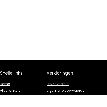
Snelle links
Verklaringen
Home
Privacybeleid
Alles winkelen
algemene voorwaarden
Blogs
Gelieerde
openbaarmaking
Onze webshops