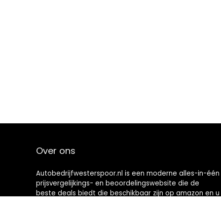
Over ons
Autobedrijfwesterspoor.nl is een moderne alles-in-één
prijsvergelijkings- en beoordelingswebsite die de
beste deals biedt die beschikbaar zijn op amazon en u
op de hoogte houdt via de laatst toegevoegde blogs.
Alle afbeeldingen zijn auteursrechtelijk beschermd