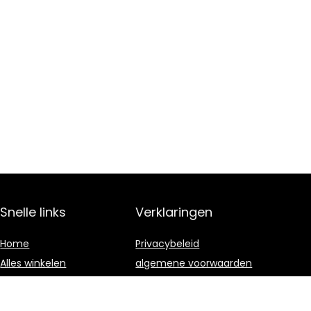
Snelle links
Verklaringen
Home
Privacybeleid
Alles winkelen
algemene voorwaarden
Blogs
Gelieerde
openbaarmaking
Onze webshops