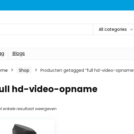
All categories
ag
Blogs
ome
Shop
Producten getagged “full hd-video-opname
full hd-video-opname
t enkele resultaat weergeven