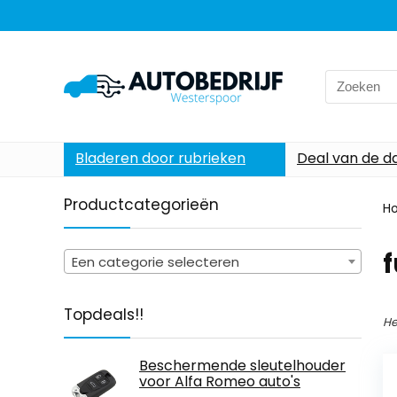
Search
for:
Bladeren door rubrieken
Deal van de d
Productcategorieën
H
Een categorie selecteren
Topdeals!!
He
Beschermende sleutelhouder
voor Alfa Romeo auto's