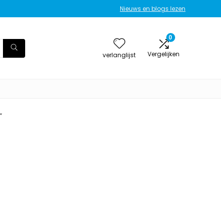
Nieuws en blogs lezen
0
Vergelijken
verlanglijst
”