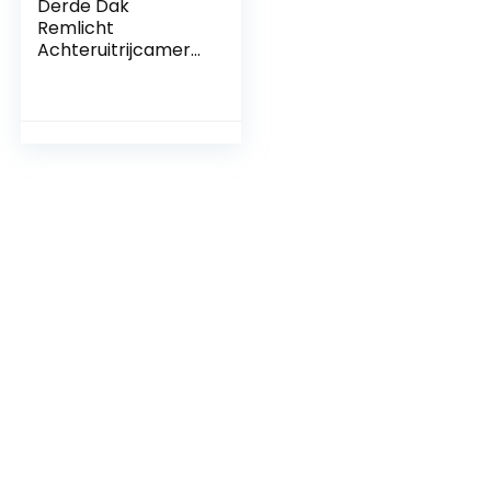
Derde Dak
Remlicht
Achteruitrijcamera
voor Fiat Ducato /
Peugeot Boxer /
Citroen Jumper