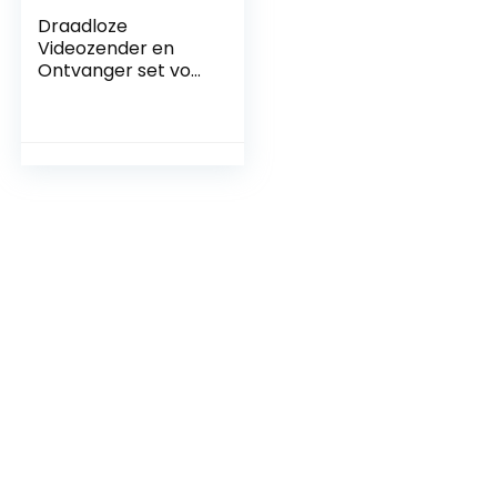
Draadloze
Videozender en
Ontvanger set voor
Auto
Achteruitkijkcamer
a