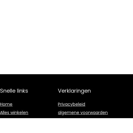
Snelle links
Verklaringen
Home
Privacybeleid
Alles winkelen
algemene voorwaarden
Blogs
Gelieerde
openbaarmaking
Onze webshops