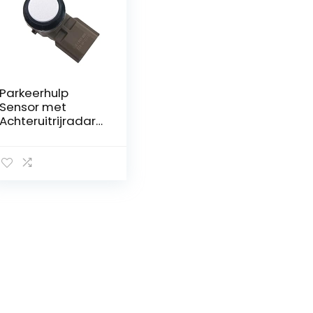
Parkeerhulp
Sensor met
Achteruitrijradar
voor Infiniti
Murano Kicks
Versa