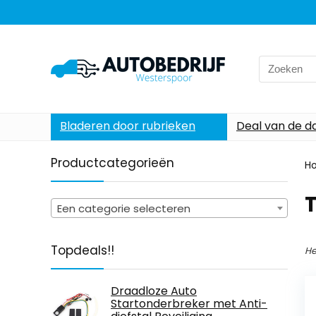
Search
for:
Bladeren door rubrieken
Deal van de d
Productcategorieën
H
‎
Een categorie selecteren
Topdeals!!
He
Draadloze Auto
Startonderbreker met Anti-