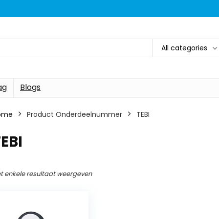
All categories
ag
Blogs
ome
Product Onderdeelnummer
‎TEBI
TEBI
t enkele resultaat weergeven