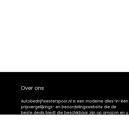
Over ons
Autobedrijfwesterspoor.nl is een moderne alles-in-één
prijsvergelijkings- en beoordelingswebsite die de
beste deals biedt die beschikbaar zijn op amazon en u
op de hoogte houdt via de laatst toegevoegde blogs.
Alle afbeeldingen zijn auteursrechtelijk beschermd