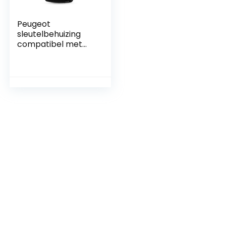
Peugeot
sleutelbehuizing
compatibel met
407 307 308 607 –
zonder krassen