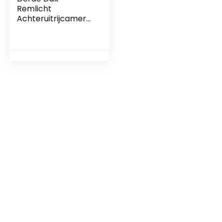
Remlicht
Achteruitrijcamera
voor Fiat Ducato /
Peugeot Boxer /
Citroen Jumper