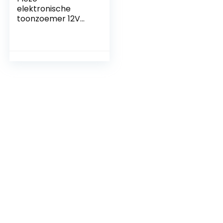
elektronische
toonzoemer 12V
met kabellengte
100 mm