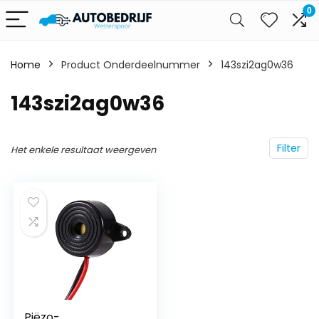
0
Home
Product Onderdeelnummer
‎143szi2ag0w36
‎143szi2ag0w36
Filter
Het enkele resultaat weergeven
Piëzo-