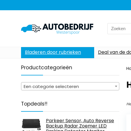
Search
for:
Bladeren door rubrieken
Deal van de d
Productcategorieën
H
‎
Een categorie selecteren
Topdeals!!
He
Parkeer Sensor, Auto Reverse
Backup Radar Zoemer LED