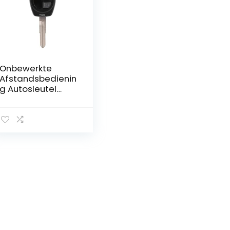
Onbewerkte
Afstandsbedienin
g Autosleutel
Hoesje geschikt
voor diverse
Suzuki modellen