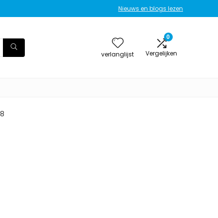
Nieuws en blogs lezen
0
Vergelijken
verlanglijst
18