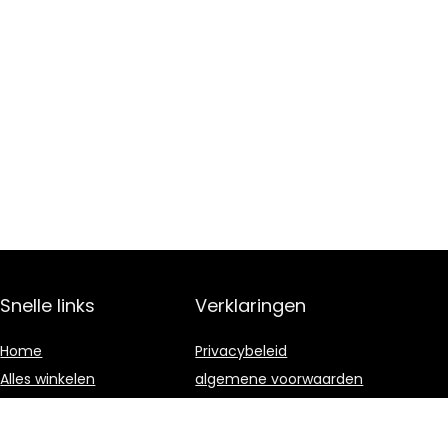
Snelle links
Verklaringen
Home
Privacybeleid
Alles winkelen
algemene voorwaarden
Blogs
Gelieerde
openbaarmaking
Onze webshops