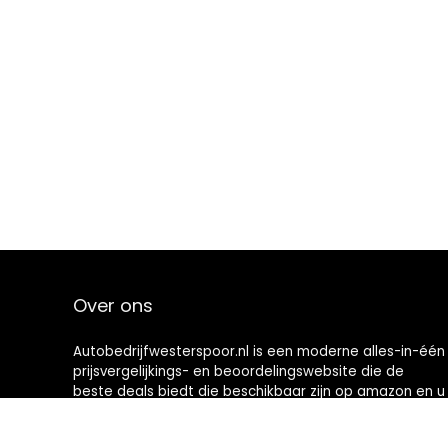
Over ons
Autobedrijfwesterspoor.nl is een moderne alles-in-één
prijsvergelijkings- en beoordelingswebsite die de
beste deals biedt die beschikbaar zijn op amazon en u
op de hoogte houdt via de laatst toegevoegde blogs.
Alle afbeeldingen zijn auteursrechtelijk beschermd