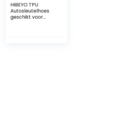
HIBEYO TPU
Autosleutelhoes
geschikt voor
diverse Audi-
modellen –
Zilverkoolstofvezel